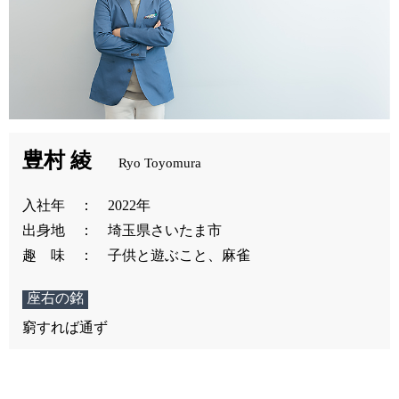
豊村 綾
Ryo Toyomura
入社年 ： 2022年
出身地 ： 埼玉県さいたま市
趣 味 ： 子供と遊ぶこと、麻雀
座右の銘
窮すれば通ず